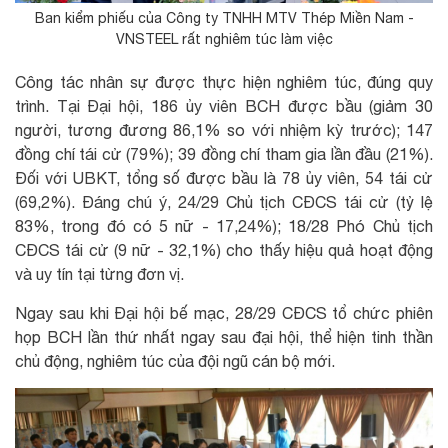
Ban kiểm phiếu của Công ty TNHH MTV Thép Miền Nam -
VNSTEEL rất nghiêm túc làm việc
Công tác nhân sự được thực hiện nghiêm túc, đúng quy
trình. Tại Đại hội, 186 ủy viên BCH được bầu (giảm 30
người, tương đương 86,1% so với nhiệm kỳ trước); 147
đồng chí tái cử (79%); 39 đồng chí tham gia lần đầu (21%).
Đối với UBKT, tổng số được bầu là 78 ủy viên, 54 tái cử
(69,2%). Đáng chú ý, 24/29 Chủ tịch CĐCS tái cử (tỷ lệ
83%, trong đó có 5 nữ - 17,24%); 18/28 Phó Chủ tịch
CĐCS tái cử (9 nữ - 32,1%) cho thấy hiệu quả hoạt động
và uy tín tại từng đơn vị.
Ngay sau khi Đại hội bế mạc, 28/29 CĐCS tổ chức phiên
họp BCH lần thứ nhất ngay sau đại hội, thể hiện tinh thần
chủ động, nghiêm túc của đội ngũ cán bộ mới.