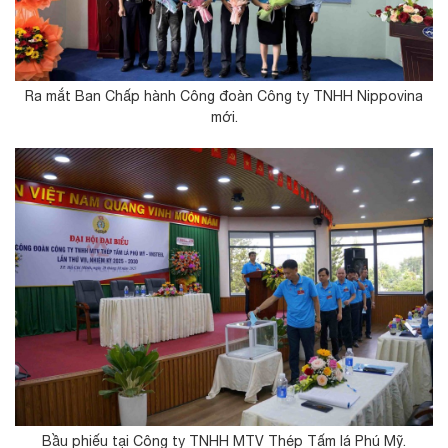
Ra mắt Ban Chấp hành Công đoàn Công ty TNHH Nippovina
mới.
Bầu phiếu tại Công ty TNHH MTV Thép Tấm lá Phú Mỹ.