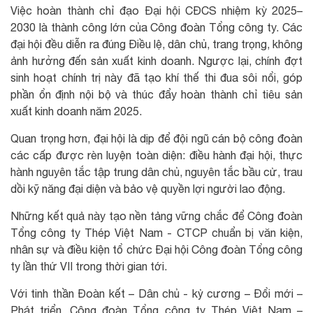
Việc hoàn thành chỉ đạo Đại hội CĐCS nhiệm kỳ 2025–
2030 là thành công lớn của Công đoàn Tổng công ty. Các
đại hội đều diễn ra đúng Điều lệ, dân chủ, trang trọng, không
ảnh hưởng đến sản xuất kinh doanh. Ngược lại, chính đợt
sinh hoạt chính trị này đã tạo khí thế thi đua sôi nổi, góp
phần ổn định nội bộ và thúc đẩy hoàn thành chỉ tiêu sản
xuất kinh doanh năm 2025.
Quan trọng hơn, đại hội là dịp để đội ngũ cán bộ công đoàn
các cấp được rèn luyện toàn diện: điều hành đại hội, thực
hành nguyên tắc tập trung dân chủ, nguyên tắc bầu cử, trau
dồi kỹ năng đại diện và bảo vệ quyền lợi người lao động.
Những kết quả này tạo nền tảng vững chắc để Công đoàn
Tổng công ty Thép Việt Nam - CTCP chuẩn bị văn kiện,
nhân sự và điều kiện tổ chức Đại hội Công đoàn Tổng công
ty lần thứ VII trong thời gian tới.
Với tinh thần Đoàn kết – Dân chủ - kỷ cương – Đổi mới –
Phát triển, Công đoàn Tổng công ty Thép Việt Nam –