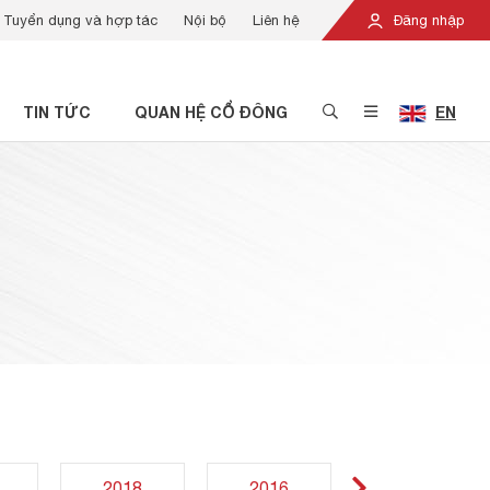
Tuyển dụng và hợp tác
Nội bộ
Liên hệ
Đăng nhập
TIN TỨC
QUAN HỆ CỔ ĐÔNG
EN
2018
2016
2013