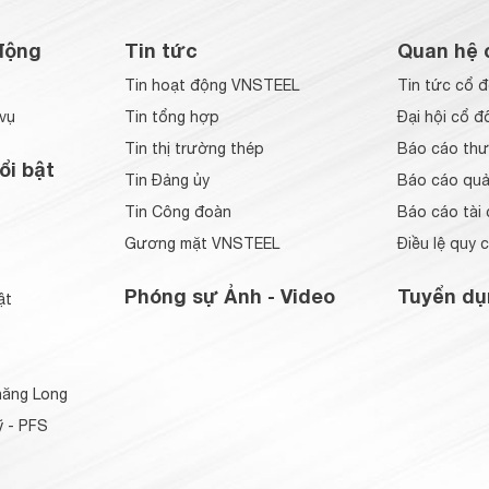
động
Tin tức
Quan hệ 
Tin hoạt động VNSTEEL
Tin tức cổ 
vụ
Tin tổng hợp
Đại hội cổ đ
Tin thị trường thép
Báo cáo thư
ổi bật
Tin Đảng ủy
Báo cáo quản
Tin Công đoàn
Báo cáo tài 
Gương mặt VNSTEEL
Điều lệ quy 
Phóng sự Ảnh - Video
Tuyển dụ
ật
ăng Long
 - PFS