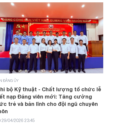
IN ĐẢNG ỦY
hi bộ Kỹ thuật - Chất lượng tổ chức lễ
ết nạp Đảng viên mới: Tăng cường
ức trẻ và bản lĩnh cho đội ngũ chuyên
môn
29/04/2026 23:45