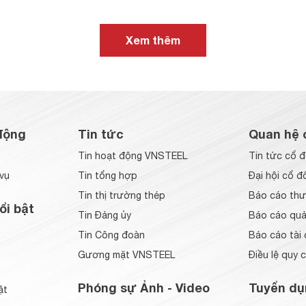
Xem thêm
động
Tin tức
Quan hệ 
Tin hoạt động VNSTEEL
Tin tức cổ 
vụ
Tin tổng hợp
Đại hội cổ đ
Tin thị trường thép
Báo cáo thư
ổi bật
Tin Đảng ủy
Báo cáo quản
Tin Công đoàn
Báo cáo tài 
Gương mặt VNSTEEL
Điều lệ quy 
Phóng sự Ảnh - Video
Tuyển dụ
ật