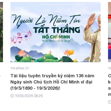
TIN ĐẢNG ỦY
T
c
Tài liệu tuyên truyền kỷ niệm 136 năm
C
Ngày sinh Chủ tịch Hồ Chí Minh vĩ đại
k
(19/5/1890 - 19/5/2026)!
s
19/05/2026 08:26