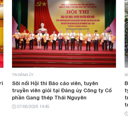
TIN ĐẢNG ỦY
B
ới
Sôi nổi Hội thi Báo cáo viên, tuyên
B
truyền viên giỏi tại Đảng ủy Công ty Cổ
t
phần Gang thép Thái Nguyên
t
t
07/06/2026 14:45