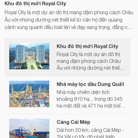
Khu đô thị mới Royal City
Royal City là một dự án đô thị mang đậm phong cách Châu
Âu với những đường nét thiết kế từ căn hộ đến quang
cảnh xung quanh đều toát lên vẻ đẹp sang trọng, đẳng cấp
và đầy quý tộc. Là một mô hình phức hợp nên Royal City
Hà Nội có thể đáp ứng tốt nhiều loại hình dịch vụ khác
Khu đô thị mới Royal City
nhau như khách sạn nghỉ dưỡng, cho thuê văn phòng, thế
Royal City là một dự án đô thị
giới ẩm thực, thể thao, vui chơi giải trí và khu vực mua sắm.
mang đậm phong cách Châu
Âu với những đường nét thiết
kế từ căn hộ đến quang cảnh
xung quanh đều toát lên vẻ đẹp
Nhà máy lọc dầu Dung Quất
sang trọng, đẳng cấp và đầy
Nhà máy chiếm diện tích
quý tộc. Là một mô hình phức
khoảng 810 ha, , trong đó 345
hợp nên Royal City Hà Nội có
ha mặt đất và 471 ha mặt biển.
thể đáp ứng tốt nhiều loại hình
Công suất tối đa của nhà máy
dịch vụ khác nhau như khách
là 6,5 triệu tấn dầu thô/năm
Cảng Cái Mép
sạn nghỉ dưỡng, cho thuê văn
/năm tương đương 148.000
phòng, thế giới ẩm thực, thể
Dài hơn 20 km, cảng Cái Mép -
thùng/ngày, dự kiến đáp ứng
thao, vui chơi giải trí và khu vực
Thị Vải có tốc độ phát triển