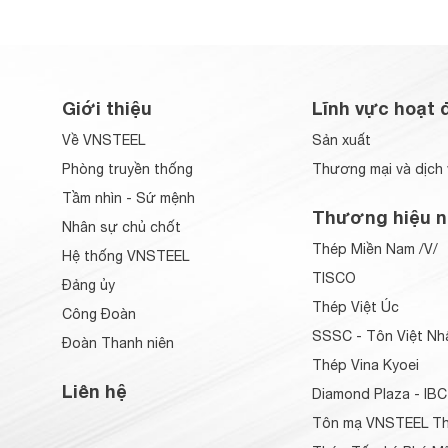
Giới thiệu
Lĩnh vực hoạt 
Về VNSTEEL
Sản xuất
Phòng truyền thống
Thương mại và dịch 
Tầm nhìn - Sứ mệnh
Thương hiệu n
Nhân sự chủ chốt
Thép Miền Nam /V/
Hệ thống VNSTEEL
TISCO
Đảng ủy
Thép Việt Úc
Công Đoàn
SSSC - Tôn Việt Nh
Đoàn Thanh niên
Thép Vina Kyoei
Liên hệ
Diamond Plaza - IBC
Tôn mạ VNSTEEL Th