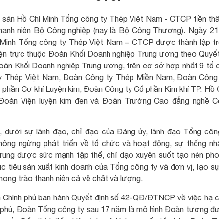
 sản Hồ Chí Minh Tổng công ty Thép Việt Nam - CTCP tiền thâ
hanh niên Bộ Công nghiệp (nay là Bộ Công Thương). Ngày 2
 Minh Tổng công ty Thép Việt Nam – CTCP được thành lập t
n trực thuộc Đoàn Khối Doanh nghiệp Trung ương theo Quy
àn Khối Doanh nghiệp Trung ương, trên cơ sở hợp nhất 9 tổ
y Thép Việt Nam, Đoàn Công ty Thép Miền Nam, Đoàn Công 
phần Cơ khí Luyện kim, Đoàn Công ty Cổ phần Kim khí TP. Hồ 
 Đoàn Viện luyện kim đen và Đoàn Trường Cao đẳng nghề Cơ
 dưới sự lãnh đạo, chỉ đạo của Đảng ủy, lãnh đạo Tổng công
ông ngừng phát triển về tổ chức và hoạt động, sự thống nh
rung được sức mạnh tập thể, chỉ đạo xuyên suốt tạo nên phong
c tiêu sản xuất kinh doanh của Tổng công ty và đơn vị, tạo 
ong trào thanh niên cả về chất và lượng.
 Chính phủ ban hành Quyết định số 42-QĐ/ĐTNCP về việc hạ c
h phủ, Đoàn Tổng công ty sau 17 năm là mô hình Đoàn tương đ