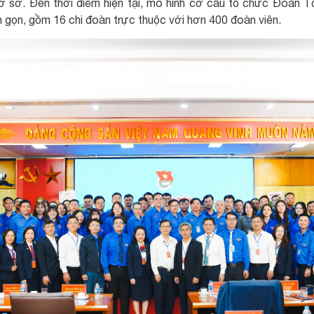
ơ sở. Đến thời điểm hiện tại, mô hình cơ cấu tổ chức Đoàn T
 gọn, gồm 16 chi đoàn trực thuộc với hơn 400 đoàn viên.