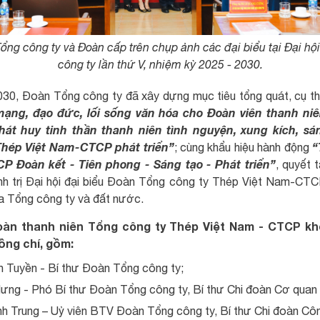
ng công ty và Đoàn cấp trên chụp ảnh các đại biểu tại Đại hộ
công ty lần thứ V, nhiệm kỳ 2025 - 2030.
030, Đoàn Tổng công ty đã xây dựng mục tiêu tổng quát, cụ t
ạng, đạo đức, lối sống văn hóa cho Đoàn viên thanh ni
t huy tinh thần thanh niên tình nguyện, xung kích, sá
hép Việt Nam-CTCP phát triển”
“
; cùng khẩu hiệu hành động
P Đoàn kết - Tiên phong - Sáng tạo - Phát triển”
, quyết 
ính trị Đại hội đại biểu Đoàn Tổng công ty Thép Việt Nam-CTCP
ủa Tổng công ty và đất nước.
àn thanh niên Tổng công ty Thép Việt Nam - CTCP khó
ồng chí, gồm:
 Tuyền - Bí thư Đoàn Tổng công ty;
ưng - Phó Bí thư Đoàn Tổng công ty, Bí thư Chi đoàn Cơ quan
nh Trung – Uỷ viên BTV Đoàn Tổng công ty, Bí thư Chi đoàn 