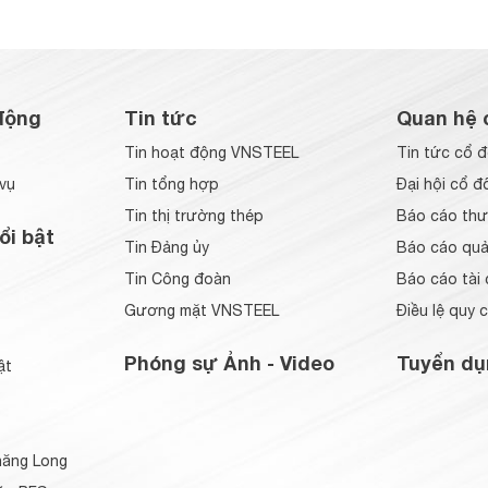
động
Tin tức
Quan hệ 
Tin hoạt động VNSTEEL
Tin tức cổ 
vụ
Tin tổng hợp
Đại hội cổ đ
Tin thị trường thép
Báo cáo thư
ổi bật
Tin Đảng ủy
Báo cáo quản
Tin Công đoàn
Báo cáo tài 
Gương mặt VNSTEEL
Điều lệ quy 
Phóng sự Ảnh - Video
Tuyển dụ
ật
ăng Long