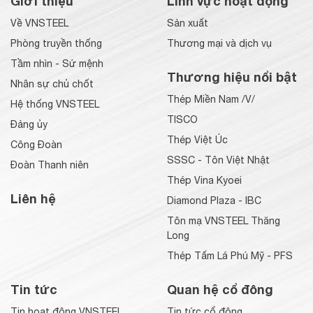
Giới thiệu
Lĩnh vực hoạt động
Về VNSTEEL
Sản xuất
Phòng truyền thống
Thương mại và dịch vụ
Tầm nhìn - Sứ mệnh
Thương hiệu nổi bật
Nhân sự chủ chốt
Thép Miền Nam /V/
Hệ thống VNSTEEL
TISCO
Đảng ủy
Thép Việt Úc
Công Đoàn
SSSC - Tôn Việt Nhật
Đoàn Thanh niên
Thép Vina Kyoei
Liên hệ
Diamond Plaza - IBC
Tôn mạ VNSTEEL Thăng
Long
Thép Tấm Lá Phú Mỹ - PFS
Tin tức
Quan hệ cổ đông
Tin hoạt động VNSTEEL
Tin tức cổ đông