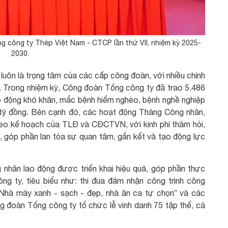
g công ty Thép Việt Nam - CTCP lần thứ VII, nhiệm kỳ 2025-
2030.
 luôn là trọng tâm của các cấp công đoàn, với nhiều chính
h. Trong nhiệm kỳ, Công đoàn Tổng công ty đã trao 5.486
ao động khó khăn, mắc bệnh hiểm nghèo, bệnh nghề nghiệp
78 tỷ đồng. Bên cạnh đó, các hoạt động Tháng Công nhân,
eo kế hoạch của TLĐ và CĐCTVN, với kinh phí thăm hỏi,
g, góp phần lan tỏa sự quan tâm, gắn kết và tạo động lực
 nhân lao động được triển khai hiệu quả, góp phần thực
ông ty, tiêu biểu như: thi đua đảm nhận công trình công
“Nhà máy xanh - sạch - đẹp, nhà ăn ca tự chọn” và các
 đoàn Tổng công ty tổ chức lễ vinh danh 75 tập thể, cá