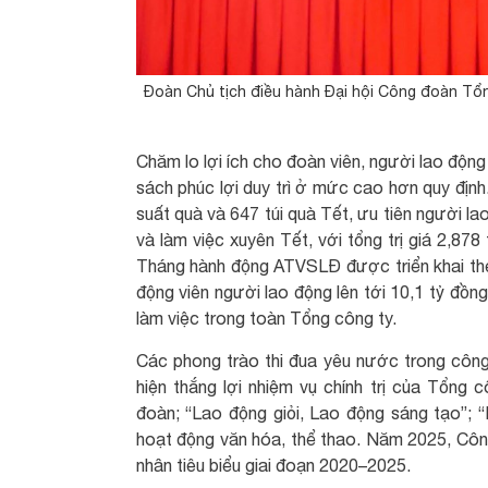
Đoàn Chủ tịch điều hành Đại hội Công đoàn Tổn
Chăm lo lợi ích cho đoàn viên, người lao động
sách phúc lợi duy trì ở mức cao hơn quy địn
suất quà và 647 túi quà Tết, ưu tiên người l
và làm việc xuyên Tết, với tổng trị giá 2,8
Tháng hành động ATVSLĐ được triển khai th
động viên người lao động lên tới 10,1 tỷ đồn
làm việc trong toàn Tổng công ty.
Các phong trào thi đua yêu nước trong công
hiện thắng lợi nhiệm vụ chính trị của Tổng c
đoàn; “Lao động giỏi, Lao động sáng tạo”; 
hoạt động văn hóa, thể thao. Năm 2025, Công
nhân tiêu biểu giai đoạn 2020–2025.