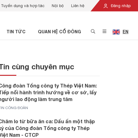
Tuyển dụng và hợp tác
Nội bộ
Liên hệ
Đăng nhập
TIN TỨC
QUAN HỆ CỔ ĐÔNG
EN
Tin cùng chuyên mục
Công đoàn Tổng công ty Thép Việt Nam:
Tiếp nối hành trình hướng về cơ sở, lấy
người lao động làm trung tâm
TIN CÔNG ĐOÀN
Chăm lo từ bữa ăn ca: Dấu ấn một thập
kỷ của Công đoàn Tổng công ty Thép
Việt Nam - CTCP