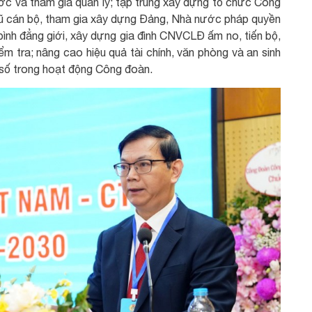
ớc và tham gia quản lý; tập trung xây dựng tổ chức Công
ũ cán bộ, tham gia xây dựng Đảng, Nhà nước pháp quyền
ình đẳng giới, xây dựng gia đình CNVCLĐ ấm no, tiến bộ,
m tra; nâng cao hiệu quả tài chính, văn phòng và an sinh
 số trong hoạt động Công đoàn.