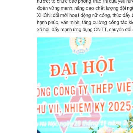
nước; tổ chức các phong trào thi đua yêu nư
đoàn vững mạnh, nâng cao chất lượng đội ng
XHCN; đổi mới hoạt động nữ công, thúc đẩy b
hạnh phúc, văn minh; tăng cường công tác kiể
xã hội; đẩy mạnh ứng dụng CNTT, chuyển đổi