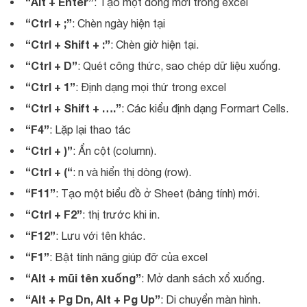
“Alt + Enter”
: Tạo một dòng mới trong excel
“Ctrl + ;”
: Chèn ngày hiện tại
“Ctrl + Shift + :”
: Chèn giờ hiện tại.
“Ctrl + D”
: Quét công thức, sao chép dữ liệu xuống.
“Ctrl + 1”
: Định dạng mọi thứ trong excel
“Ctrl + Shift + ….”
: Các kiểu định dạng Formart Cells.
“F4”
: Lặp lại thao tác
“Ctrl + )”
: Ẩn cột (column).
“Ctrl + (“
: n và hiển thị dòng (row).
“F11”
: Tạo một biểu đồ ở Sheet (bảng tính) mới.
“Ctrl + F2”
: thị trước khi in.
“F12”
: Lưu với tên khác.
“F1”
: Bật tính năng giúp đỡ của excel
“Alt + mũi tên xuống”
: Mở danh sách xổ xuống.
“Alt + Pg Dn, Alt + Pg Up”
: Di chuyển màn hình.