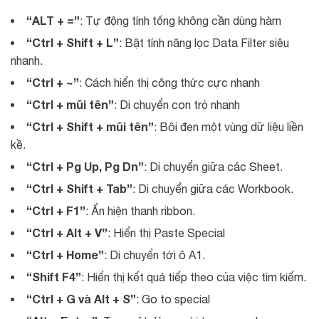
“ALT + =”
: Tự động tính tổng không cần dùng hàm
“Ctrl + Shift + L”
: Bật tính năng lọc Data Filter siêu
nhanh.
“Ctrl + ~”
: Cách hiển thị công thức cực nhanh
“Ctrl + mũi tên”
: Di chuyển con trỏ nhanh
“Ctrl + Shift + mũi tên”
: Bôi đen một vùng dữ liệu liền
kề.
“Ctrl + Pg Up, Pg Dn”
: Di chuyển giữa các Sheet.
“Ctrl + Shift + Tab”
: Di chuyển giữa các Workbook.
“Ctrl + F1”
: Ẩn hiện thanh ribbon.
“Ctrl + Alt + V”
: Hiển thị Paste Special
“Ctrl + Home”
: Di chuyển tới ô A1.
“Shift F4”
: Hiển thị kết quả tiếp theo của việc tìm kiếm.
“Ctrl + G và Alt + S”
: Go to special