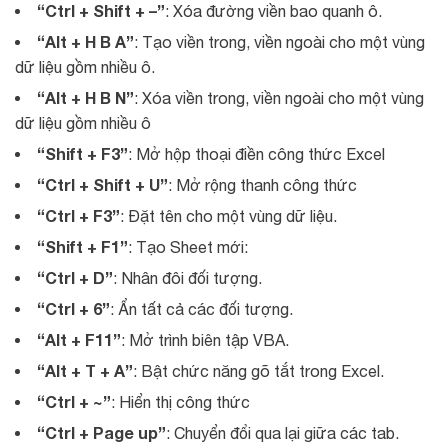
“Ctrl + Shift + –”
: Xóa đường viền bao quanh ô.
“Alt + H B A”
: Tạo viền trong, viền ngoài cho một vùng
dữ liệu gồm nhiều ô.
“Alt + H B N”
: Xóa viền trong, viền ngoài cho một vùng
dữ liệu gồm nhiều ô
“Shift + F3”
: Mở hộp thoại điền công thức Excel
“Ctrl + Shift + U”
: Mở rộng thanh công thức
“Ctrl + F3”
: Đặt tên cho một vùng dữ liệu.
“Shift + F1”
: Tạo Sheet mới:
“Ctrl + D”
: Nhân đôi đối tượng.
“Ctrl + 6”
: Ẩn tất cả các đối tượng.
“Alt + F11”
: Mở trình biên tập VBA.
“Alt + T + A”
: Bật chức năng gõ tắt trong Excel.
“Ctrl + ~”
: Hiển thị công thức
“Ctrl + Page up”
: Chuyển đổi qua lại giữa các tab.