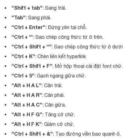
“Shift + tab”
: Sang trái.
“Tab”
: Sang phải.
“Ctrl + Enter”
: Đứng yên tại chỗ.
“Ctrl + ‘“
: Sao chép công thức từ ô trên.
“Ctrl + Shift + “”
: Sao chép công thức từ ô dưới
“Ctrl + K”
: Chèn liên kết hyperlink
“Ctrl + Shift + F”
: Mở hộp thoại cài đặt font chữ.
“Ctrl + 5”
: Gạch ngang giữa chữ.
“Alt + H A L”
: Căn trái.
“Alt + H A R”
: Căn phải.
“Alt + H A C”
: Căn giữa.
“Alt + H F G”
: Tăng cỡ chữ.
“Alt + H F K”
: Giảm cỡ chữ.
“Ctrl + Shift + &”
: Tạo đường viền bao quanh ô.