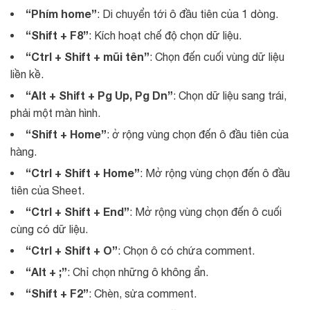
“Phím home”
: Di chuyển tới ô đầu tiên của 1 dòng.
“Shift + F8”
: Kích hoạt chế độ chọn dữ liệu.
“Ctrl + Shift + mũi tên”
: Chọn đến cuối vùng dữ liệu
liền kề.
“Alt + Shift + Pg Up, Pg Dn”
: Chọn dữ liệu sang trái,
phải một màn hình.
“Shift + Home”
: ở rộng vùng chọn đến ô đầu tiên của
hàng.
“Ctrl + Shift + Home”
: Mở rộng vùng chọn đến ô đầu
tiên của Sheet.
“Ctrl + Shift + End”
: Mở rộng vùng chọn đến ô cuối
cùng có dữ liệu.
“Ctrl + Shift + O”
: Chọn ô có chứa comment.
“Alt + ;”
: Chỉ chọn những ô không ẩn.
“Shift + F2”
: Chèn, sửa comment.