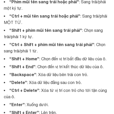
“Phím mũi tên sang trái hoặc phải”
: Sang trái/phải
một ký tự.
“Ctrl + mũi tên sang trái hoặc phải”
: Sang trái/phải
MỘT TỪ.
“Shift + phím mũi tên sang trái phải”
: Chọn sang
trái/phải 1 ký tự.
“Ctrl + Shift + phím mũi tên sang trái phải”
: Chọn
sang trái/phải 1 từ.
“Shift + Home”
: Chọn đến vị trí bắt đầu dữ liệu của ô.
“Shift + End”
: Chọn đến vị trí kết thúc dữ liệu của ô.
“Backspace”
: Xóa dữ liệu bên trái con trỏ.
“Delete”
: Xóa dữ liệu đằng sau con trỏ.
“Ctrl + Delete”
: Xóa từ vị trí con trỏ cho tới tận cùng
của ô.
“Enter”
: Xuống dưới.
“Shift + Enter”
: Lên trên.