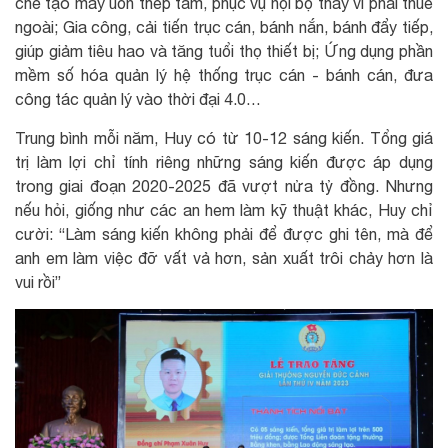
chế tạo máy uốn thép tấm, phục vụ nội bộ thay vì phải thuê
ngoài; Gia công, cải tiến trục cán, bánh nắn, bánh đẩy tiếp,
giúp giảm tiêu hao và tăng tuổi thọ thiết bị; Ứng dụng phần
mềm số hóa quản lý hệ thống trục cán - bánh cán, đưa
công tác quản lý vào thời đại 4.0…
Trung bình mỗi năm, Huy có từ 10-12 sáng kiến. Tổng giá
trị làm lợi chỉ tính riêng những sáng kiến được áp dụng
trong giai đoạn 2020-2025 đã vượt nửa tỷ đồng. Nhưng
nếu hỏi, giống như các an hem làm kỹ thuật khác, Huy chỉ
cười: “Làm sáng kiến không phải để được ghi tên, mà để
anh em làm việc đỡ vất vả hơn, sản xuất trôi chảy hơn là
vui rồi”