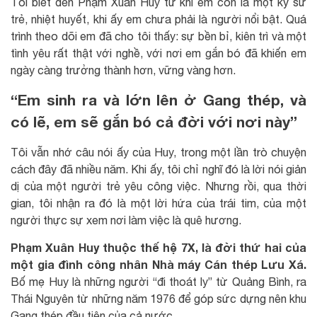
Tôi biết đến Phạm Xuân Huy từ khi em còn là một kỹ sư
trẻ, nhiệt huyết, khi ấy em chưa phải là người nổi bật. Quá
trình theo dõi em đã cho tôi thấy: sự bền bỉ, kiên trì và một
tình yêu rất thật với nghề, với nơi em gắn bó đã khiến em
ngày càng trưởng thành hơn, vững vàng hơn.
“Em sinh ra và lớn lên ở Gang thép, và
có lẽ, em sẽ gắn bó cả đời với nơi này”
Tôi vẫn nhớ câu nói ấy của Huy, trong một lần trò chuyện
cách đây đã nhiều năm. Khi ấy, tôi chỉ nghĩ đó là lời nói giản
dị của một người trẻ yêu công việc. Nhưng rồi, qua thời
gian, tôi nhận ra đó là một lời hứa của trái tim, của một
người thực sự xem nơi làm việc là quê hương.
Phạm Xuân Huy thuộc thế hệ 7X, là đời thứ hai của
một gia đình công nhân Nhà máy Cán thép Lưu Xá.
Bố mẹ Huy là những người “đi thoát ly” từ Quảng Bình, ra
Thái Nguyên từ những năm 1976 để góp sức dựng nên khu
Gang thép đầu tiên của cả nước.