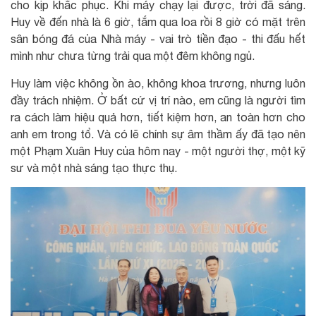
cho kịp khắc phục. Khi máy chạy lại được, trời đã sáng.
Huy về đến nhà là 6 giờ, tắm qua loa rồi 8 giờ có mặt trên
sân bóng đá của Nhà máy - vai trò tiền đạo - thi đấu hết
mình như chưa từng trải qua một đêm không ngủ.
Huy làm việc không ồn ào, không khoa trương, nhưng luôn
đầy trách nhiệm. Ở bất cứ vị trí nào, em cũng là người tìm
ra cách làm hiệu quả hơn, tiết kiệm hơn, an toàn hơn cho
anh em trong tổ. Và có lẽ chính sự âm thầm ấy đã tạo nên
một Phạm Xuân Huy của hôm nay - một người thợ, một kỹ
sư và một nhà sáng tạo thực thụ.