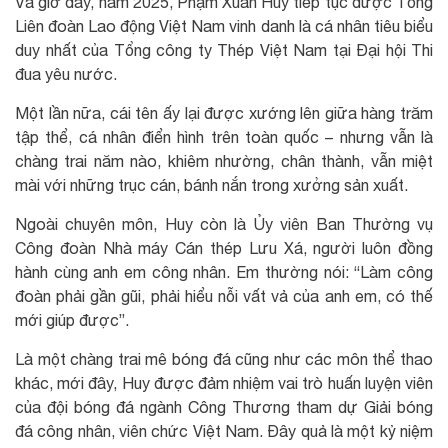
Và giờ đây, năm 2025, Phạm Xuân Huy tiếp tục được Tổng
Liên đoàn Lao động Việt Nam vinh danh là cá nhân tiêu biểu
duy nhất của Tổng công ty Thép Việt Nam tại Đại hội Thi
đua yêu nước.
Một lần nữa, cái tên ấy lại được xướng lên giữa hàng trăm
tập thể, cá nhân điển hình trên toàn quốc – nhưng vẫn là
chàng trai năm nào, khiêm nhường, chân thành, vẫn miệt
mài với những trục cán, bánh nắn trong xưởng sản xuất.
Ngoài chuyên môn, Huy còn là Ủy viên Ban Thường vụ
Công đoàn Nhà máy Cán thép Lưu Xá, người luôn đồng
hành cùng anh em công nhân. Em thường nói: “Làm công
đoàn phải gần gũi, phải hiểu nỗi vất vả của anh em, có thế
mới giúp được”.
Là một chàng trai mê bóng đá cũng như các môn thể thao
khác, mới đây, Huy được đảm nhiệm vai trò huấn luyện viên
của đội bóng đá ngành Công Thương tham dự Giải bóng
đá công nhân, viên chức Việt Nam. Đây quả là một kỷ niệm