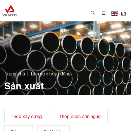
EN
Trang chủ
Lĩnh vực hoạt động
Sản xuất
Thép xây dựng
Thép cuộn cán nguội