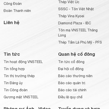
Thép Việt Úc
Công Đoàn
SSSC - Tôn Việt Nhật
Đoàn Thanh niên
Thép Vina Kyoei
Liên hệ
Diamond Plaza - IBC
Tôn mạ VNSTEEL Thăng
Long
Thép Tấm Lá Phú Mỹ - PFS
Tin tức
Quan hệ cổ đông
Tin hoạt động VNSTEEL
Tin tức cổ đông
Tin tổng hợp
Đại hội cổ đông
Tin thị trường thép
Báo cáo thường niên
Tin Đảng ủy
Báo cáo quản trị
Tin Công đoàn
Báo cáo tài chính
Gương mặt VNSTEEL
Điều lệ quy chế
Phóng sự Ảnh - Video
Tuyển dụng và hợp