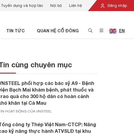
Tuyển dụng và hợp tác
Nội bộ
Liên hệ
Đăng nhập
TIN TỨC
QUAN HỆ CỔ ĐÔNG
EN
Tin cùng chuyên mục
VNSTEEL phối hợp các bác sỹ A9 - Bệnh
viện Bạch Mai khám bệnh, phát thuốc và
trao quà cho 300 hộ dân có hoàn cảnh
khó khăn tại Cà Mau
TIN HOẠT ĐỘNG CỦA VNSTEEL
Tổng công ty Thép Việt Nam-CTCP: Nâng
cao kỹ năng thực hành ATVSLĐ tại khu