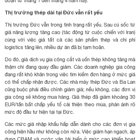
đoạn từ tháng 1 đến tháng 4 năm nay.
Thị trường thép dài tại Đức vẫn rất yếu
Thị trường Đức vẫn trong tình trạng rất yếu. Sau cú sốc từ
giá năng lượng tăng cao (tác động từ cuộc chiến với Iran)
cùng với việc giá tất cả các sản phẩm thép và chi phí
logistics tăng lên, nhiều dự án đã bị tạm hoãn.
Do đó, giá dịch vụ gia công cắt và uốn thép không tăng mà
thậm chí đang quay đầu giảm. Các doanh nghiệp gia công
đang rất khó khăn trong việc tìm kiếm đơn hàng ở mức giá
có thể chấp nhận được. Các nhà máy thép Đức và Ba Lan
cũng buộc phải điều chỉnh giảm giá; nếu không, các đơn vị
gia công sẽ không mua hàng. Giá thép đã giảm khoảng 30
EUR/tấn bất chấp yếu tố cải thiện theo mùa, phản ánh rõ
mức độ đầu tư hiện tại tại Đức.
Các mức giá nhập khẩu hấp dẫn dành cho các đơn vị gia
công hiện hầu như không còn nữa. Việc giảm hạn ngạch, áp
dụng CBAM và cước vận tải biển ở mức cao khiến hoạt