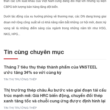
thân các DN xuất khẩu của Việt Nam cũng đang đối mặt với những vụ kiện
CBPG bởi lượng bán hàng tăng đột biến.
Dưới tác động của xu hướng phòng vệ thương mại, các DN đang trong giai
đoạn mở rộng công suất sẽ có khả năng nắm bắt những cơ hội mới, được kỳ
vọng sẽ là những điểm sáng của ngành trong những năm tới như HSG,
NKG, HPG...
Tin cùng chuyên mục
Tháng 7 tiêu thụ thép thành phẩm của VNSTEEL
ước tăng 34% so với cùng kỳ
TIN THỊ TRƯỜNG THÉP
Thị trường thép châu Âu bước vào giai đoạn tái cấu
trúc mạnh mẽ: Giá HRC biến động, chuyển đổi thép
xanh tăng tốc và chuỗi cung ứng được định hình lại
TIN THỊ TRƯỜNG THÉP