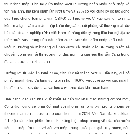
thị trường thép. Tính tới giữa tháng 4/2017, lượng nhập khẩu phôi thép và
tôn mạ lạnh, mạ kẽm giảm lần lượt 87% và 27% so với cùng kỳ do tác động
của thuế chống bán phá giá (CBPG) và thuế tự vệ. Vì vậy, sau khi tôn mạ
kẽm, mạ lạnh và mạ màu nhập khẩu được áp thuế phòng vệ thương mại, dự
báo các doanh nghiệp (DN) Việt Nam sẽ nâng dần tỷ trọng tiêu thụ nội địa từ
mức dưới 50% trong nửa đầu năm 2017. Khi sản phẩm nhập khẩu dần lui
khỏi thị trường và mặt bằng giá bán được cải thiện, các DN trong nước sẽ
chuyển trọng tâm về thị trường nội địa, nơi nhu cầu tiêu thụ vẫn đang trong
đà tăng trưởng rất khả quan.
Hưởng lợi từ việc áp thuế tự vệ, tính từ cuối tháng 5/2016 đến nay, giá cổ
phiếu ngành thép đã tăng trung bình hơn 46,6%, vượt trội so với các ngành
bất động sản, xây dựng và vật liệu xây dựng, dầu khí, ngân hàng…
Bên cạnh việc các nhà xuất khẩu sẽ tiếp tục khai thác những cơ hội mới,
đồng thời cũng sẽ phải đối mặt với những rủi ro từ xu hướng phòng vệ
thương mại trên thị trường thế giới. Trong năm 2016, Việt Nam đã xuất khẩu
4,1 triệu tấn thép, phần lớn nhờ những biện pháp phòng vệ của các nước
tiêu thụ thép lớn như Mỹ đối với thép Trung Quốc phá giá. Tuy nhiên, bản