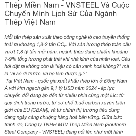
Thép Miền Nam - VNSTEEL Và Cuộc
Chuyển Mình Lịch Sử Của Ngành
Thép Việt Nam
Mỗi tấn thép sản xuất theo công nghệ lò cao truyền thống
thải ra khoảng 1,8-2 tấn CO₂. Với sản lượng thép toàn cầu
vượt 1,8 tỷ tấn mỗi năm, ngành thép đang chiếm khoảng
7-9% tổng lượng phát thải khí nhà kính của nhân loại. Câu
hỏi đặt ra không còn là "liệu có cần xanh hoá không?" mà
là "ai sẽ đi trước, và họ làm được gì?"
Tại Việt Nam - quốc gia xuất khẩu thép lớn ở Đông Nam
Á với kim ngạch gần 9,1 tỷ USD năm 2024 - áp lực
chuyển đổi đang ập đến từ nhiều phía cùng một lúc: từ
quy định trong nước, từ cơ chế thuế carbon xuyên biên
giới của EU (CBAM), và từ chính thị trường tiêu dùng
đang ngày càng chuộng hàng hoá bền vững. Giữa bức
tranh đó, Công ty TNHH MTV Thép Miền Nam (Southern
Steel Company - VNSTEEL) đang nổi lên như một hình