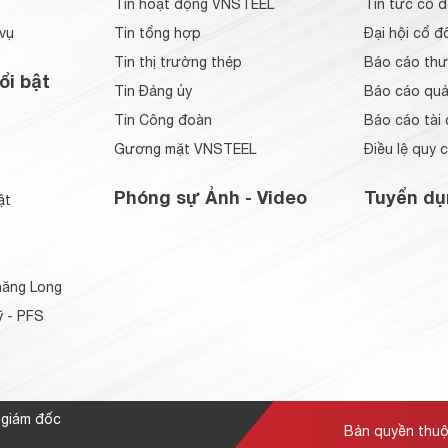
Tin hoạt động VNSTEEL
Tin tức cổ 
vụ
Tin tổng hợp
Đại hội cổ đ
Tin thị trường thép
Báo cáo thư
ổi bật
Tin Đảng ủy
Báo cáo quản
Tin Công đoàn
Báo cáo tài 
Gương mặt VNSTEEL
Điều lệ quy 
Phóng sự Ảnh - Video
Tuyển dụ
ật
ăng Long
 - PFS
 giám đốc
Bản quyền thu