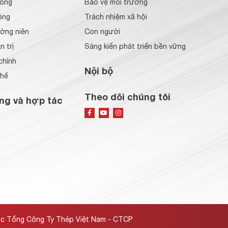
đông
Bảo vệ môi trường
ông
Trách nhiệm xã hội
ờng niên
Con người
 trị
Sáng kiến phát triển bền vững
chính
Nội bộ
chế
Theo dõi chúng tôi
ng và hợp tác
ộc Tổng Công Ty Thép Việt Nam - CTCP