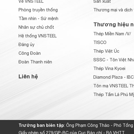
Về VNSTEEL
Sản xuất
Phòng truyền thống
Thương mại và dịch 
Tầm nhìn - Sứ mệnh
Thương hiệu n
Nhân sự chủ chốt
Thép Miền Nam /V/
Hệ thống VNSTEEL
TISCO
Đảng ủy
Thép Việt Úc
Công Đoàn
SSSC - Tôn Việt Nh
Đoàn Thanh niên
Thép Vina Kyoei
Liên hệ
Diamond Plaza - IBC
Tôn mạ VNSTEEL Th
Thép Tấm Lá Phú Mỹ
Trưởng ban biên tập
: Ông Phạm Công Thảo - Phó Tổng
Giấy phép số 279/GP-BC của Cục Báo chí - Bộ VHTT