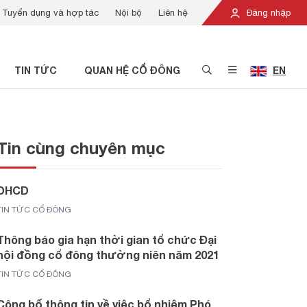
Tuyển dụng và hợp tác
Nội bộ
Liên hệ
Đăng nhập
TIN TỨC
QUAN HỆ CỔ ĐÔNG
EN
Tin cùng chuyên mục
DHCD
TIN TỨC CỔ ĐÔNG
Thông báo gia hạn thời gian tổ chức Đại
hội đồng cổ đông thường niên năm 2021
TIN TỨC CỔ ĐÔNG
Công bố thông tin về việc bổ nhiệm Phó