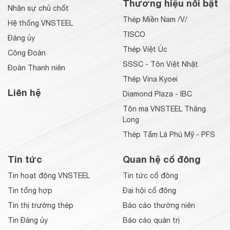
Thương hiệu nổi bật
Nhân sự chủ chốt
Thép Miền Nam /V/
Hệ thống VNSTEEL
TISCO
Đảng ủy
Thép Việt Úc
Công Đoàn
SSSC - Tôn Việt Nhật
Đoàn Thanh niên
Thép Vina Kyoei
Liên hệ
Diamond Plaza - IBC
Tôn mạ VNSTEEL Thăng
Long
Thép Tấm Lá Phú Mỹ - PFS
Tin tức
Quan hệ cổ đông
Tin hoạt động VNSTEEL
Tin tức cổ đông
Tin tổng hợp
Đại hội cổ đông
Tin thị trường thép
Báo cáo thường niên
Tin Đảng ủy
Báo cáo quản trị