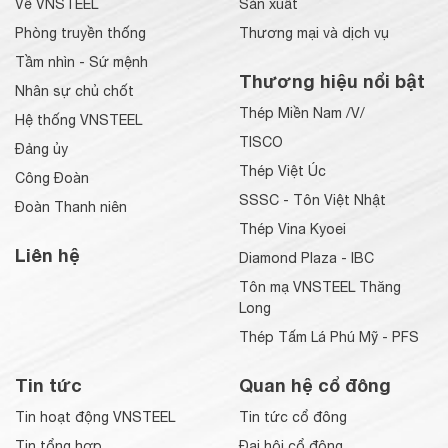
Về VNSTEEL
Sản xuất
Phòng truyền thống
Thương mại và dịch vụ
Tầm nhìn - Sứ mệnh
Thương hiệu nổi bật
Nhân sự chủ chốt
Thép Miền Nam /V/
Hệ thống VNSTEEL
TISCO
Đảng ủy
Thép Việt Úc
Công Đoàn
SSSC - Tôn Việt Nhật
Đoàn Thanh niên
Thép Vina Kyoei
Liên hệ
Diamond Plaza - IBC
Tôn mạ VNSTEEL Thăng
Long
Thép Tấm Lá Phú Mỹ - PFS
Tin tức
Quan hệ cổ đông
Tin hoạt động VNSTEEL
Tin tức cổ đông
Tin tổng hợp
Đại hội cổ đông