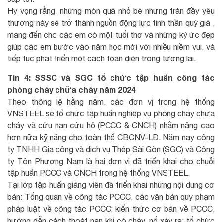
Hy vọng rằng, những món quà nhỏ bé nhưng tràn đầy yêu
thương này sẽ trở thành nguồn động lực tinh thần quý giá ,
mang đến cho các em có một tuổi thơ và những ký ức đẹp
giúp các em bước vào năm học mới với nhiều niềm vui, và
tiếp tục phát triển một cách toàn diện trong tương lai.
Tin 4: SSSC và SGC tổ chức tập huấn công tác
phòng cháy chữa cháy năm 2024
Theo thông lệ hằng năm, các đơn vị trong hệ thống
VNSTEEL sẽ tổ chức tập huấn nghiệp vụ phòng cháy chữa
cháy và cứu nạn cứu hộ (PCCC & CNCH) nhằm nâng cao
hơn nữa kỹ năng cho toàn thể CBCNV-LĐ. Năm nay công
ty TNHH Gia công và dịch vụ Thép Sài Gòn (SGC) và Công
ty Tôn Phương Nam là hai đơn vị đã triển khai cho chuỗi
tập huấn PCCC và CNCH trong hệ thống VNSTEEL.
Tại lớp tập huấn giảng viên đã triển khai những nội dung cơ
bản: Tổng quan về công tác PCCC, các văn bản quy phạm
pháp luật về công tác PCCC; kiến thức cơ bản về PCCC,
hướng dẫn cách thoát nạn khi có cháy, nổ xảy ra; tổ chức