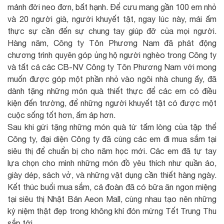
mảnh đời neo đơn, bất hạnh. Để cưu mang gần 100 em nhỏ
và 20 người già, người khuyết tật, ngay lúc này, mái ấm
thực sự cần đến sự chung tay giúp đỡ của mọi người.
Hàng năm, Công ty Tôn Phương Nam đã phát động
chương trình quyên góp ủng hộ người nghèo trong Công ty
và tất cả các CB-NV Công ty Tôn Phương Nam với mong
muốn được góp một phần nhỏ vào ngôi nhà chung ấy, đã
dành tặng những món quà thiết thực để các em có điều
kiện đến trường, để những người khuyết tật có được một
cuộc sống tốt hơn, ấm áp hơn.
Sau khi gửi tặng những món quà từ tấm lòng của tập thể
Công ty, đại diện Công ty đã cùng các em đi mua sắm tại
siêu thị để chuẩn bị cho năm học mới. Các em đã tự tay
lựa chọn cho mình những món đồ yêu thích như quần áo,
giày dép, sách vở, và những vật dụng cần thiết hàng ngày.
Kết thúc buổi mua sắm, cả đoàn đã có bữa ăn ngon miệng
tại siêu thị Nhật Bản Aeon Mall, cùng nhau tạo nên những
kỷ niệm thật đẹp trong không khí đón mừng Tết Trung Thu
sắp tới.