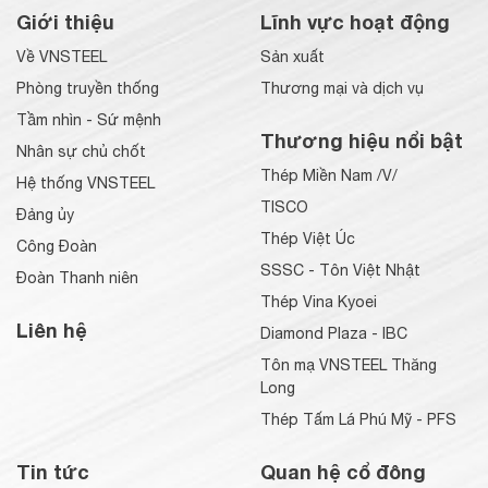
Giới thiệu
Lĩnh vực hoạt động
Về VNSTEEL
Sản xuất
Phòng truyền thống
Thương mại và dịch vụ
Tầm nhìn - Sứ mệnh
Thương hiệu nổi bật
Nhân sự chủ chốt
Thép Miền Nam /V/
Hệ thống VNSTEEL
TISCO
Đảng ủy
Thép Việt Úc
Công Đoàn
SSSC - Tôn Việt Nhật
Đoàn Thanh niên
Thép Vina Kyoei
Liên hệ
Diamond Plaza - IBC
Tôn mạ VNSTEEL Thăng
Long
Thép Tấm Lá Phú Mỹ - PFS
Tin tức
Quan hệ cổ đông