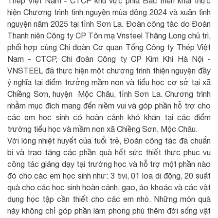
Thép Việt Nam - CTCP khu vực phía Bắc triển khai thực
hiện Chương trình tình nguyện mùa đông 2024 và xuân tình
nguyện năm 2025 tại tỉnh Sơn La. Đoàn công tác do Đoàn
Thanh niên Công ty CP Tôn mạ Vnsteel Thăng Long chủ trì,
phối hợp cùng Chi đoàn Cơ quan Tổng Công ty Thép Việt
Nam - CTCP, Chi đoàn Công ty CP Kim Khí Hà Nội -
VNSTEEL đã thực hiện một chương trình thiện nguyện đầy
ý nghĩa tại điểm trưởng mầm non và tiểu học cơ sở tại xã
Chiềng Sơn, huyện Mộc Châu, tỉnh Sơn La. Chương trình
nhằm mục đích mang đến niềm vui và góp phần hỗ trợ cho
các em học sinh có hoàn cảnh khó khăn tại các điểm
trường tiểu học và mầm non xã Chiềng Sơn, Mộc Châu.
Với lòng nhiệt huyết của tuổi trẻ, Đoàn công tác đã chuẩn
bị và trao tặng các phần quà hết sức thiết thực phục vụ
công tác giảng dạy tại trường học và hỗ trợ một phần nào
đó cho các em học sinh như: 3 tivi, 01 loa di động, 20 suất
quà cho các học sinh hoàn cảnh, gạo, áo khoác và các vật
dụng học tập cần thiết cho các em nhỏ. Những món quà
này không chỉ góp phần làm phong phú thêm đời sống vật