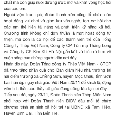
chất mà còn giúp nuôi dưỡng ước mơ và khát vọng học hỏi
của các em.
Ngoài việc trao quà, đoàn thanh niên cũng tổ chức các
hoạt động vui chơi và giao lưu văn nghệ, tạo cơ hội cho
các em thể hiện tài năng và phát triển kỹ năng xã hội.
Chương trình không chỉ đơn thuần là một hoạt động từ
thiện, mà còn là cơ hội để các thành viên trẻ của Tổng
Công ty Thép Việt Nam, Công ty CP Tôn mạ Thăng Long
và Công ty CP Kim Khí Hà Nội gắn kết và hiểu rõ hơn về
cuộc sống của những người dân nơi đây.
Nhân dịp này, Đoàn Tổng công ty Thép Việt Nam - CTCP
đã trạo tặng phần quà cho Ban giám hiệu nhà trường tại
hai điểm trường xã Chiềng Sơn, huyện Mộc Châu, tỉnh Sơn
La nhân dịp ngày nhà giáo Việt Nam 20/11 để khích lệ, động
viên tinh thần các thầy cô giáo đang công tác tại nơi đây.
Tiếp sau đó, ngày 23/11, Đoàn Thanh niên Thép Miền Nam
phối hợp với Đoàn Thanh niên BIDV đầu mối tổ chức
chương trình an sinh xã hội tại tại UBND xã Tam Hiệp,
Huyện Bình Đại, Tỉnh Bến Tre.