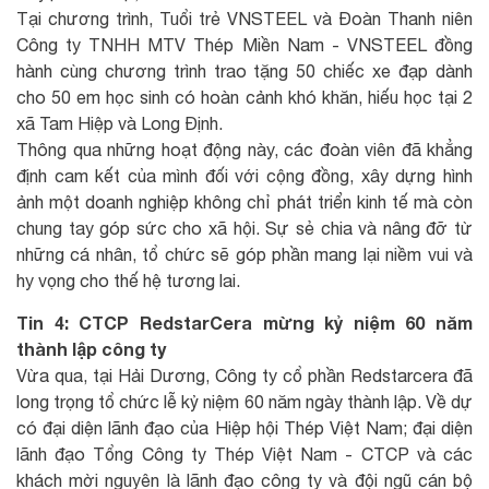
Tại chương trình, Tuổi trẻ VNSTEEL và Đoàn Thanh niên
Công ty TNHH MTV Thép Miền Nam - VNSTEEL đồng
hành cùng chương trình trao tặng 50 chiếc xe đạp dành
cho 50 em học sinh có hoàn cảnh khó khăn, hiếu học tại 2
xã Tam Hiệp và Long Định.
Thông qua những hoạt động này, các đoàn viên đã khẳng
định cam kết của mình đối với cộng đồng, xây dựng hình
ảnh một doanh nghiệp không chỉ phát triển kinh tế mà còn
chung tay góp sức cho xã hội. Sự sẻ chia và nâng đỡ từ
những cá nhân, tổ chức sẽ góp phần mang lại niềm vui và
hy vọng cho thế hệ tương lai.
Tin 4: CTCP RedstarCera mừng kỷ niệm 60 năm
thành lập công ty
Vừa qua, tại Hải Dương, Công ty cổ phần Redstarcera đã
long trọng tổ chức lễ kỷ niệm 60 năm ngày thành lập. Về dự
có đại diện lãnh đạo của Hiệp hội Thép Việt Nam; đại diện
lãnh đạo Tổng Công ty Thép Việt Nam - CTCP và các
khách mời nguyên là lãnh đạo công ty và đội ngũ cán bộ