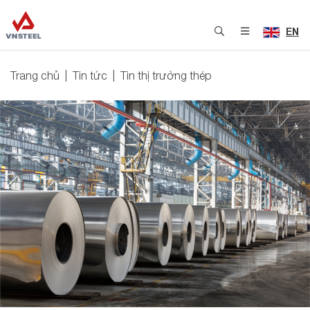
EN
Trang chủ
Tin tức
Tin thị trường thép