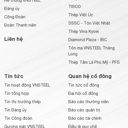
Hệ thống VNSTEEL
TISCO
Đảng ủy
Thép Việt Úc
Công Đoàn
SSSC - Tôn Việt Nhật
Đoàn Thanh niên
Thép Vina Kyoei
Liên hệ
Diamond Plaza - IBC
Tôn mạ VNSTEEL Thăng
Long
Thép Tấm Lá Phú Mỹ - PFS
Tin tức
Quan hệ cổ đông
Tin hoạt động VNSTEEL
Tin tức cổ đông
Tin tổng hợp
Đại hội cổ đông
Tin thị trường thép
Báo cáo thường niên
Tin Đảng ủy
Báo cáo quản trị
Tin Công đoàn
Báo cáo tài chính
Gương mặt VNSTEEL
Điều lệ quy chế