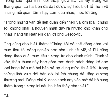
Trong suốt quá trình đối thoại giữa EU và Mỹ trong vài
tháng qua, cả hai bên đã đạt được sự hiểu biết tốt hơn về
những mối quan tâm nhạy cảm của nhau, theo lời ông.
“Trong những vấn đề liên quan đến thép và kim loại, chúng
tôi không phải là nguyên nhân gây ra những khó khăn cho
nhau” hãng tin Reuters dẫn lời ông Sefcovic.
Ông cũng cho biết thêm: “Chúng tôi có thể đồng cảm với
mục tiêu tái công nghiệp hóa nền kinh tế Mỹ, vì EU cũng
đang theo đuổi mục tiêu tương tự cho chính mình. Chính vì
vậy, thỏa thuận này bao gồm một danh sách đáng kể các
loại hàng hóa mà hai bên sẽ áp dụng mức thuế 0%, trong
những lĩnh vực đôi bên có lợi ích chung để tăng cường
thương mại. Đáng chú ý, danh sách này vẫn mở để bổ sung
thêm trong tương lai nếu hai bên thấy cần thiết.”
T.L