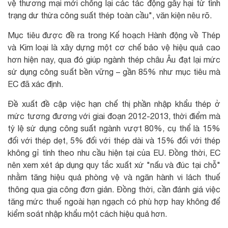
vệ thương mại mới chống lại các tác động gây hại từ tình
trạng dư thừa công suất thép toàn cầu", văn kiện nêu rõ.
Mục tiêu được đề ra trong Kế hoạch Hành động về Thép
và Kim loại là xây dựng một cơ chế bảo vệ hiệu quả cao
hơn hiện nay, qua đó giúp ngành thép châu Âu đạt lại mức
sử dụng công suất bền vững – gần 85% như mục tiêu mà
EC đã xác định.
Đề xuất đề cập việc hạn chế thị phần nhập khẩu thép ở
mức tương đương với giai đoạn 2012-2013, thời điểm mà
tỷ lệ sử dụng công suất ngành vượt 80%, cụ thể là 15%
đối với thép dẹt, 5% đối với thép dài và 15% đối với thép
không gỉ tính theo nhu cầu hiện tại của EU. Đồng thời, EC
nên xem xét áp dụng quy tắc xuất xứ "nấu và đúc tại chỗ"
nhằm tăng hiệu quả phòng vệ và ngăn hành vi lách thuế
thông qua gia công đơn giản. Đồng thời, cần đánh giá việc
tăng mức thuế ngoài hạn ngạch có phù hợp hay không để
kiểm soát nhập khẩu một cách hiệu quả hơn.