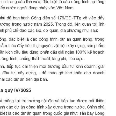
nh trong các lĩnh vực, đặc biệt là các công trình hạ tầng
tiếp nước ngoài đang chảy vào Việt Nam.
 phủ đã ban hành Công điện số 179/CĐ-TTg về việc đẩy
trường trong nước năm 2025. Trong đó, liên quan tới lĩnh
nh phủ chỉ đạo các Bộ, cơ quan, địa phương như sau:
ng, đặc biệt là các công trình, dự án quan trọng, trọng
ằm thúc đẩy tiêu thụ nguyên vật liệu xây dựng, sản phẩm
hần kích cầu tiêu dùng, phấn đấu giải ngân 100% kế hoạch
ng trình, chống thất thoát, lãng phí, tiêu cực.
nh, tiếp tục cải thiện môi trường đầu tư kinh doanh; giải
 đầu tư, xây dựng,... để tháo gỡ khó khăn cho doanh
hai các dự án trên địa bàn.
a quý IV/2025
 măng tại thị trường nội địa sẽ tiếp tục được cải thiện
anh các dự án công trình xây dựng trong nước, Chính phủ
biệt là các dự án quan trọng quốc gia như: sân bay Long