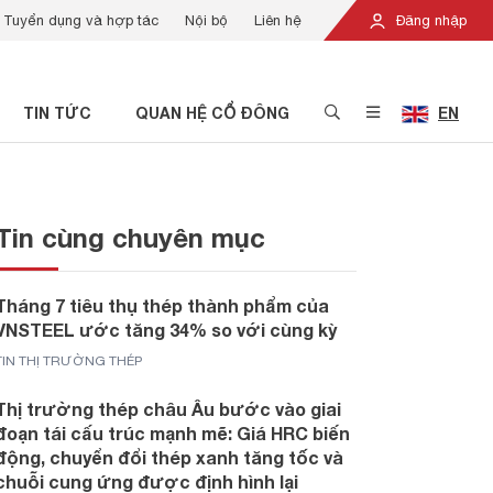
Tuyển dụng và hợp tác
Nội bộ
Liên hệ
Đăng nhập
TIN TỨC
QUAN HỆ CỔ ĐÔNG
EN
Tin cùng chuyên mục
Tháng 7 tiêu thụ thép thành phẩm của
VNSTEEL ước tăng 34% so với cùng kỳ
TIN THỊ TRƯỜNG THÉP
Thị trường thép châu Âu bước vào giai
đoạn tái cấu trúc mạnh mẽ: Giá HRC biến
động, chuyển đổi thép xanh tăng tốc và
chuỗi cung ứng được định hình lại