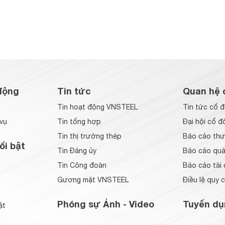
động
Tin tức
Quan hệ 
Tin hoạt động VNSTEEL
Tin tức cổ 
vụ
Tin tổng hợp
Đại hội cổ đ
Tin thị trường thép
Báo cáo thư
ổi bật
Tin Đảng ủy
Báo cáo quản
Tin Công đoàn
Báo cáo tài 
Gương mặt VNSTEEL
Điều lệ quy 
Phóng sự Ảnh - Video
Tuyển dụ
ật