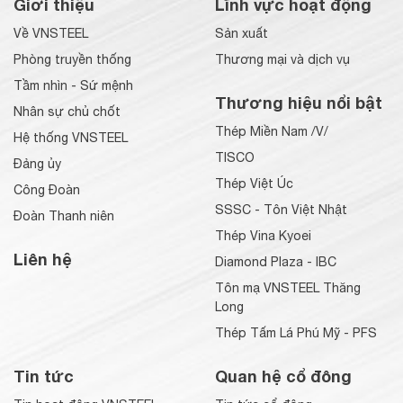
Giới thiệu
Lĩnh vực hoạt động
Về VNSTEEL
Sản xuất
Phòng truyền thống
Thương mại và dịch vụ
Tầm nhìn - Sứ mệnh
Thương hiệu nổi bật
Nhân sự chủ chốt
Thép Miền Nam /V/
Hệ thống VNSTEEL
TISCO
Đảng ủy
Thép Việt Úc
Công Đoàn
SSSC - Tôn Việt Nhật
Đoàn Thanh niên
Thép Vina Kyoei
Liên hệ
Diamond Plaza - IBC
Tôn mạ VNSTEEL Thăng
Long
Thép Tấm Lá Phú Mỹ - PFS
Tin tức
Quan hệ cổ đông