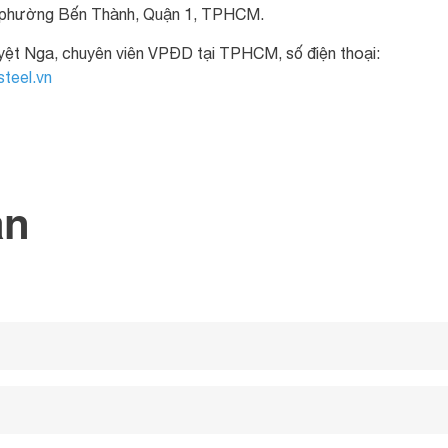
 phường Bến Thành, Quận 1, TPHCM.
guyệt Nga, chuyên viên VPĐD tại TPHCM, số điện thoại:
teel.vn
an