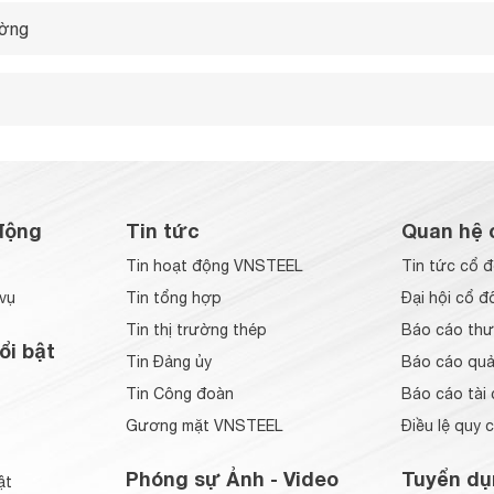
ường
động
Tin tức
Quan hệ 
Tin hoạt động VNSTEEL
Tin tức cổ 
vụ
Tin tổng hợp
Đại hội cổ đ
Tin thị trường thép
Báo cáo thư
ổi bật
Tin Đảng ủy
Báo cáo quản
Tin Công đoàn
Báo cáo tài 
Gương mặt VNSTEEL
Điều lệ quy 
Phóng sự Ảnh - Video
Tuyển dụ
ật