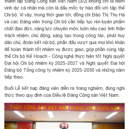
thành lập Đảng Cộng sản Việt Nam (3/2) không chỉ là niềm
vinh dự cá nhân mà còn là dấu mốc tự hào đối với tập thể
Chi bộ. Vì vậy, trong thời gian tới, đồng chí Đào Thị Thu Hà
và các Đảng viên trong Chi bộ cần tiếp tục rèn luyện phẩm
chất đạo đức, năng lực chuyên môn, luôn nêu cao tinh thần
trách nhiệm, chủ động, sáng tạo trong công tác, phát huy
dân chủ, đoàn kết nội bộ, phấn đấu vượt qua mọi khó khăn
để hoàn thành tốt nhiệm vụ được giao, góp phần cùng tập
thể Chi bộ Kế Hoạch - Công nghệ thực hiện tốt Nghị quyết
Đại hội Chi bộ nhiệm kỳ 2025-2027 và Nghị quyết Đại hội
Đảng bộ Tổng công ty nhiệm kỳ 2025-2030 và những năm
tiếp theo.
Buổi Lễ kết nạp đảng viên diễn ra trang nghiêm, đúng nghi
thức theo quy định của Điều lệ Đảng Cộng sản Việt Nam.