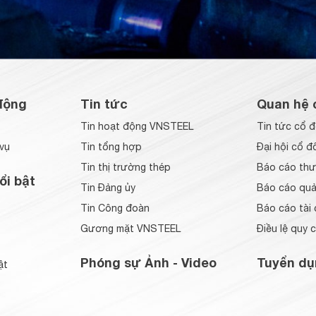
động
Tin tức
Quan hệ 
Tin hoạt động VNSTEEL
Tin tức cổ 
vụ
Tin tổng hợp
Đại hội cổ đ
Tin thị trường thép
Báo cáo thư
ổi bật
Tin Đảng ủy
Báo cáo quản
Tin Công đoàn
Báo cáo tài 
Gương mặt VNSTEEL
Điều lệ quy 
Phóng sự Ảnh - Video
Tuyển dụ
ật