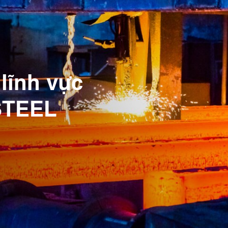
lĩnh vực
STEEL