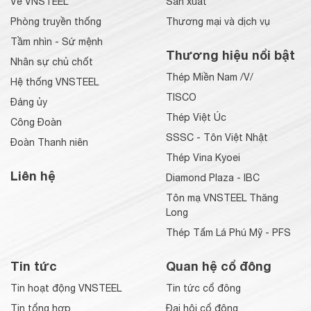
Về VNSTEEL
Sản xuất
Phòng truyền thống
Thương mại và dịch vụ
Tầm nhìn - Sứ mệnh
Thương hiệu nổi bật
Nhân sự chủ chốt
Thép Miền Nam /V/
Hệ thống VNSTEEL
TISCO
Đảng ủy
Thép Việt Úc
Công Đoàn
SSSC - Tôn Việt Nhật
Đoàn Thanh niên
Thép Vina Kyoei
Liên hệ
Diamond Plaza - IBC
Tôn mạ VNSTEEL Thăng
Long
Thép Tấm Lá Phú Mỹ - PFS
Tin tức
Quan hệ cổ đông
Tin hoạt động VNSTEEL
Tin tức cổ đông
Tin tổng hợp
Đại hội cổ đông