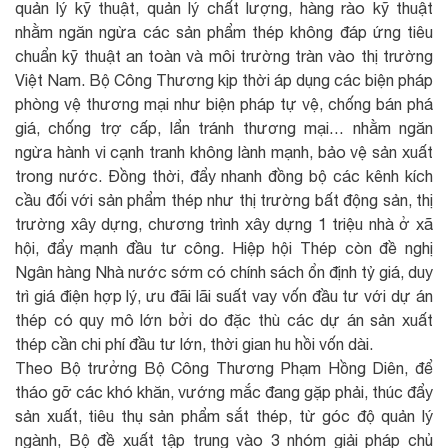
quản lý kỹ thuật, quản lý chất lượng, hàng rào kỹ thuật
nhằm ngăn ngừa các sản phẩm thép không đáp ứng tiêu
chuẩn kỹ thuật an toàn và môi trường tràn vào thị trường
Việt Nam. Bộ Công Thương kịp thời áp dụng các biện pháp
phòng vệ thương mại như biện pháp tự vệ, chống bán phá
giá, chống trợ cấp, lẩn tránh thương mại… nhằm ngăn
ngừa hành vi cạnh tranh không lành mạnh, bảo vệ sản xuất
trong nước. Đồng thời, đẩy nhanh đồng bộ các kênh kích
cầu đối với sản phẩm thép như thị trường bất động sản, thị
trường xây dựng, chương trình xây dựng 1 triệu nhà ở xã
hội, đẩy mạnh đầu tư công. Hiệp hội Thép còn đề nghị
Ngân hàng Nhà nước sớm có chính sách ổn định tỷ giá, duy
trì giá điện hợp lý, ưu đãi lãi suất vay vốn đầu tư với dự án
thép có quy mô lớn bởi do đặc thù các dự án sản xuất
thép cần chi phí đầu tư lớn, thời gian hu hồi vốn dài.
Theo Bộ trưởng Bộ Công Thương Phạm Hồng Diên, để
tháo gỡ các khó khăn, vướng mắc đang gặp phải, thúc đẩy
sản xuất, tiêu thụ sản phẩm sắt thép, từ góc độ quản lý
ngành, Bộ đề xuất tập trung vào 3 nhóm giải pháp chủ