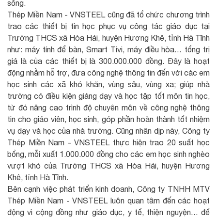
sống.
Thép Miền Nam - VNSTEEL cũng đã tổ chức chương trình
trao các thiết bị tin học phục vụ công tác giáo dục tại
Trường THCS xã Hòa Hải, huyện Hương Khê, tỉnh Hà Tĩnh
như: máy tính để bàn, Smart Tivi, máy điều hòa… tổng trị
giá là của các thiết bị là 300.000.000 đồng. Đây là hoạt
động nhằm hỗ trợ, đưa công nghệ thông tin đến với các em
học sinh các xã khó khăn, vùng sâu, vùng xa; giúp nhà
trường có điều kiện giảng dạy và học tập tốt môn tin học,
từ đó nâng cao trình độ chuyên môn về công nghệ thông
tin cho giáo viên, học sinh, góp phần hoàn thành tốt nhiệm
vụ dạy và học của nhà trường. Cũng nhân dịp này, Công ty
Thép Miền Nam - VNSTEEL thực hiện trao 20 suất học
bổng, mỗi xuất 1.000.000 đồng cho các em học sinh nghèo
vượt khó của Trường THCS xã Hòa Hải, huyện Hương
Khê, tỉnh Hà Tĩnh.
Bên cạnh việc phát triển kinh doanh, Công ty TNHH MTV
Thép Miền Nam - VNSTEEL luôn quan tâm đến các hoạt
động vì cộng đồng như giáo dục, y tế, thiện nguyện… để