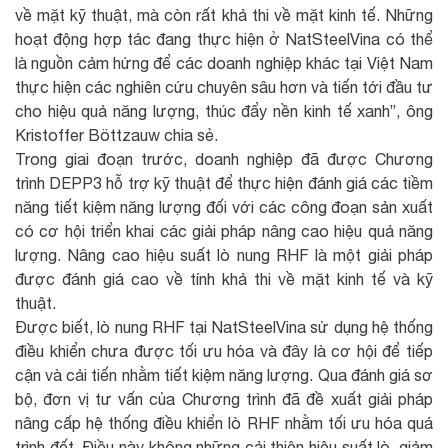
về mặt kỹ thuật, mà còn rất khả thi về mặt kinh tế. Những
hoạt động hợp tác đang thực hiện ở NatSteelVina có thể
là nguồn cảm hứng để các doanh nghiệp khác tại Việt Nam
thực hiện các nghiên cứu chuyên sâu hơn và tiến tới đầu tư
cho hiệu quả năng lượng, thúc đẩy nền kinh tế xanh”, ông
Kristoffer Böttzauw chia sẻ.
Trong giai đoạn trước, doanh nghiệp đã được Chương
trình DEPP3 hỗ trợ kỹ thuật để thực hiện đánh giá các tiềm
năng tiết kiệm năng lượng đối với các công đoạn sản xuất
có cơ hội triển khai các giải pháp nâng cao hiệu quả năng
lượng. Nâng cao hiệu suất lò nung RHF là một giải pháp
được đánh giá cao về tính khả thi về mặt kinh tế và kỹ
thuật.
Được biết, lò nung RHF tại NatSteelVina sử dụng hệ thống
điều khiển chưa được tối ưu hóa và đây là cơ hội để tiếp
cận và cải tiến nhằm tiết kiệm năng lượng. Qua đánh giá sơ
bộ, đơn vị tư vấn của Chương trình đã đề xuất giải pháp
nâng cấp hệ thống điều khiển lò RHF nhằm tối ưu hóa quá
trình đốt. Điều này không những cải thiện hiệu suất lò, giảm