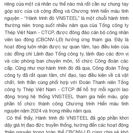
riêng của một cá nhân cụ thể nào mà rất cần sự chung tay
góp sức của cả cộng đồng và Chương trình hiến máu tình
nguyện - “Hành trình đỏ VNSTEEL” là một chuỗi hành trình
thường niên trong suốt nhiều năm qua của Tổng công ty
Thép Việt Nam - CTCP, được đông đảo cán bộ công nhân
viên lao động (CBCNV-LĐ) hưởng ứng tham gia. Đây là
hoạt động luôn nhận được sự quan tâm, tạo điều kiện của
các đồng chí Lãnh đạo Tổng công ty, lãnh đạo các đơn vị
và các phòng ban chuyên môn, tổ chức Công đoàn các
cấp. Cũng như mọi hành trình đỏ đã qua, Công đoàn Tổng
công ty đã rất quan tâm, chỉ đạo, tạo điều kiện về cả vật
chất, tinh thần cùng phối hợp với Đoàn Thanh niên Tổng
công ty Thép Việt Nam - CTCP để hỗ trợ mỗi người lao
động trong hệ thống VNSTEEL tham gia hiến máu, góp
phần tổ chức thành công Chương trình Hiến máu tình
nguyện năm 2024 và trong nhiều năm qua.
Có thể thấy, Hành trình đỏ VNSTEEL đã góp phần khơi
dậy giá trị đạo đức truyền thống, hướng đến các hoạt động
thiện nguyện trong toàn thể CBCNV-LĐ cùng chia sẻ khó