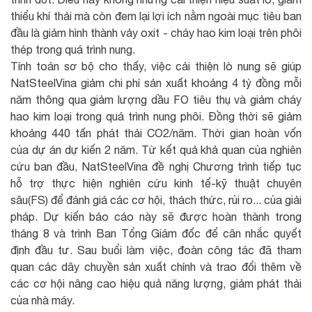
thiểu khí thải mà còn đem lại lợi ích nằm ngoài mục tiêu ban
đầu là giảm hình thành vảy oxit - cháy hao kim loại trên phôi
thép trong quá trình nung.
Tính toán sơ bộ cho thấy, việc cải thiện lò nung sẽ giúp
NatSteelVina giảm chi phí sản xuất khoảng 4 tỷ đồng mỗi
năm thông qua giảm lượng dầu FO tiêu thụ và giảm cháy
hao kim loại trong quá trình nung phôi. Đồng thời sẽ giảm
khoảng 440 tấn phát thải CO2/năm. Thời gian hoàn vốn
của dự án dự kiến 2 năm. Từ kết quả khả quan của nghiên
cứu ban đầu, NatSteelVina đề nghị Chương trình tiếp tục
hỗ trợ thực hiện nghiên cứu kinh tế-kỹ thuật chuyên
sâu(FS) để đánh giá các cơ hội, thách thức, rủi ro... của giải
pháp. Dự kiến báo cáo này sẽ được hoàn thành trong
tháng 8 và trình Ban Tổng Giám đốc để cân nhắc quyết
định đầu tư. Sau buổi làm việc, đoàn công tác đã tham
quan các dây chuyền sản xuất chính và trao đổi thêm về
các cơ hội nâng cao hiệu quả năng lượng, giảm phát thải
của nhà máy.